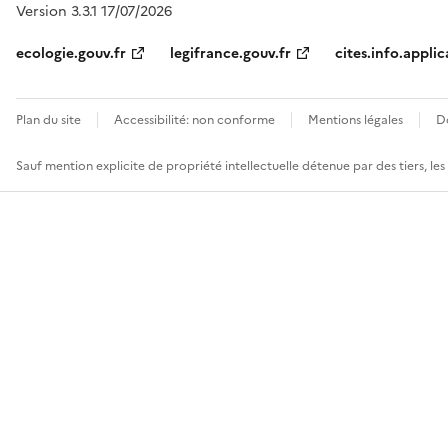
Version 3.3.1 17/07/2026
ecologie.gouv.fr
legifrance.gouv.fr
cites.info.applic
Plan du site
Accessibilité: non conforme
Mentions légales
D
Sauf mention explicite de propriété intellectuelle détenue par des tiers, le