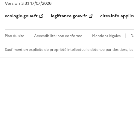
Version 3.3.1 17/07/2026
ecologie.gouv.fr
legifrance.gouv.fr
cites.info.applic
Plan du site
Accessibilité: non conforme
Mentions légales
D
Sauf mention explicite de propriété intellectuelle détenue par des tiers, le