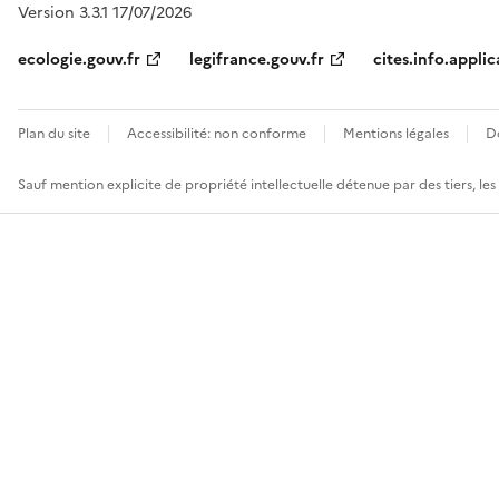
Version 3.3.1 17/07/2026
ecologie.gouv.fr
legifrance.gouv.fr
cites.info.applic
Plan du site
Accessibilité: non conforme
Mentions légales
D
Sauf mention explicite de propriété intellectuelle détenue par des tiers, le