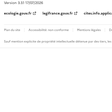
Version 3.3.1 17/07/2026
ecologie.gouv.fr
legifrance.gouv.fr
cites.info.applic
Plan du site
Accessibilité: non conforme
Mentions légales
D
Sauf mention explicite de propriété intellectuelle détenue par des tiers, le