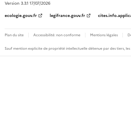
Version 3.3.1 17/07/2026
ecologie.gouv.fr
legifrance.gouv.fr
cites.info.applic
Plan du site
Accessibilité: non conforme
Mentions légales
D
Sauf mention explicite de propriété intellectuelle détenue par des tiers, le