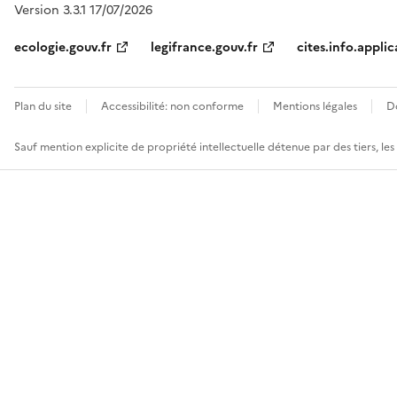
Version 3.3.1 17/07/2026
ecologie.gouv.fr
legifrance.gouv.fr
cites.info.applic
Plan du site
Accessibilité: non conforme
Mentions légales
D
Sauf mention explicite de propriété intellectuelle détenue par des tiers, le