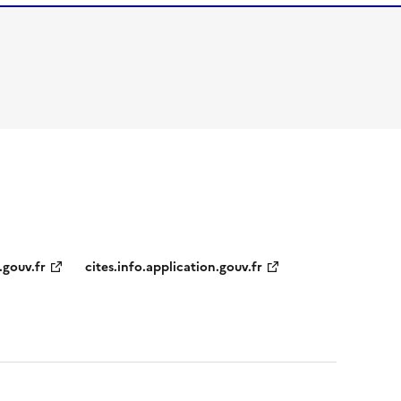
.gouv.fr
cites.info.application.gouv.fr