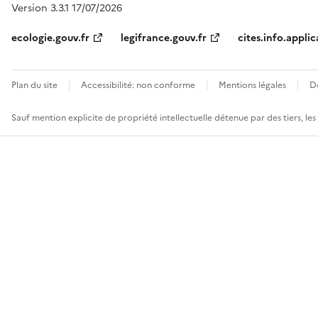
Version 3.3.1 17/07/2026
ecologie.gouv.fr
legifrance.gouv.fr
cites.info.applic
Plan du site
Accessibilité: non conforme
Mentions légales
D
Sauf mention explicite de propriété intellectuelle détenue par des tiers, le