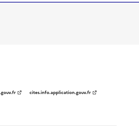
.gouv.fr
cites.info.application.gouv.fr