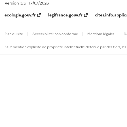
Version 3.3.1 17/07/2026
ecologie.gouv.fr
legifrance.gouv.fr
cites.info.applic
Plan du site
Accessibilité: non conforme
Mentions légales
D
Sauf mention explicite de propriété intellectuelle détenue par des tiers, le