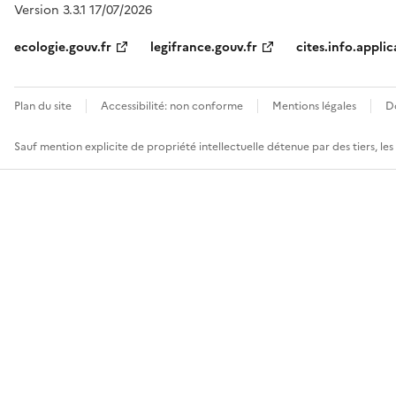
Version 3.3.1 17/07/2026
ecologie.gouv.fr
legifrance.gouv.fr
cites.info.applic
Plan du site
Accessibilité: non conforme
Mentions légales
D
Sauf mention explicite de propriété intellectuelle détenue par des tiers, le