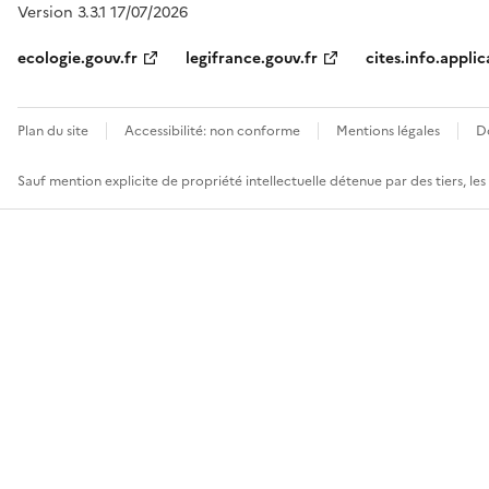
Version 3.3.1 17/07/2026
ecologie.gouv.fr
legifrance.gouv.fr
cites.info.applic
Plan du site
Accessibilité: non conforme
Mentions légales
D
Sauf mention explicite de propriété intellectuelle détenue par des tiers, le