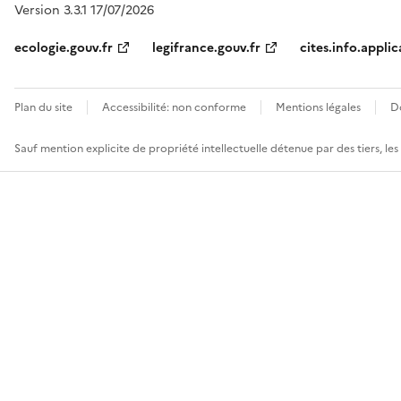
Version 3.3.1 17/07/2026
ecologie.gouv.fr
legifrance.gouv.fr
cites.info.applic
Plan du site
Accessibilité: non conforme
Mentions légales
D
Sauf mention explicite de propriété intellectuelle détenue par des tiers, le