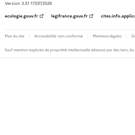
Version 3.3.1 17/07/2026
ecologie.gouv.fr
legifrance.gouv.fr
cites.info.applic
Plan du site
Accessibilité: non conforme
Mentions légales
D
Sauf mention explicite de propriété intellectuelle détenue par des tiers, le