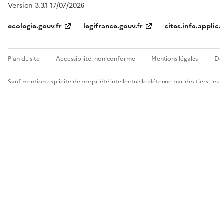
Version 3.3.1 17/07/2026
ecologie.gouv.fr
legifrance.gouv.fr
cites.info.applic
Plan du site
Accessibilité: non conforme
Mentions légales
D
Sauf mention explicite de propriété intellectuelle détenue par des tiers, le