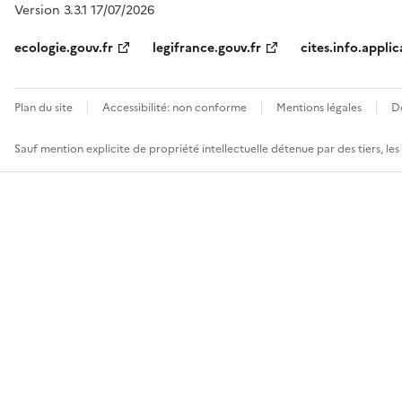
Version 3.3.1 17/07/2026
ecologie.gouv.fr
legifrance.gouv.fr
cites.info.applic
Plan du site
Accessibilité: non conforme
Mentions légales
D
Sauf mention explicite de propriété intellectuelle détenue par des tiers, le