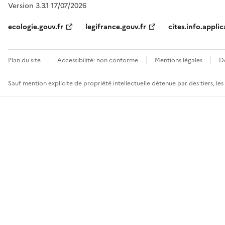
Version 3.3.1 17/07/2026
ecologie.gouv.fr
legifrance.gouv.fr
cites.info.applic
Plan du site
Accessibilité: non conforme
Mentions légales
D
Sauf mention explicite de propriété intellectuelle détenue par des tiers, le