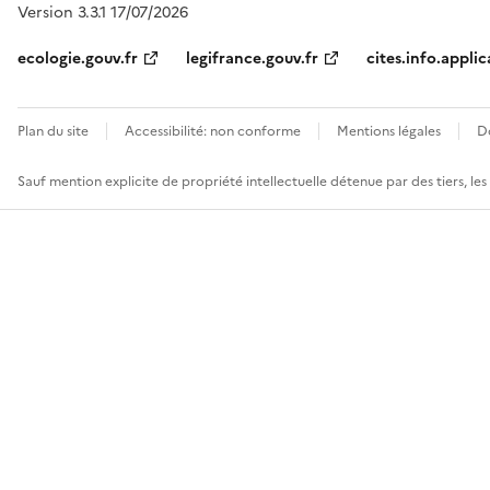
Version 3.3.1 17/07/2026
ecologie.gouv.fr
legifrance.gouv.fr
cites.info.applic
Plan du site
Accessibilité: non conforme
Mentions légales
D
Sauf mention explicite de propriété intellectuelle détenue par des tiers, le