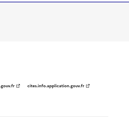
.gouv.fr
cites.info.application.gouv.fr