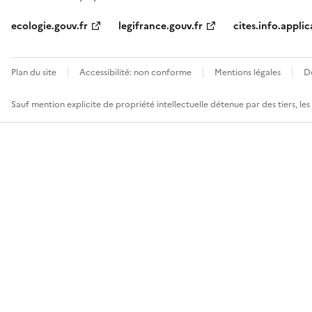
ecologie.gouv.fr
legifrance.gouv.fr
cites.info.applic
Plan du site
Accessibilité: non conforme
Mentions légales
D
Sauf mention explicite de propriété intellectuelle détenue par des tiers, le