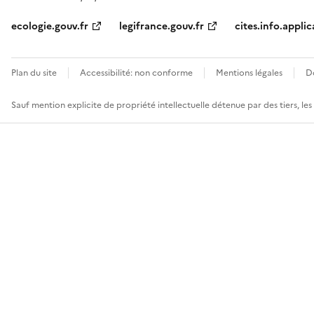
ecologie.gouv.fr
legifrance.gouv.fr
cites.info.applic
Plan du site
Accessibilité: non conforme
Mentions légales
D
Sauf mention explicite de propriété intellectuelle détenue par des tiers, le