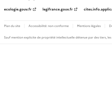
ecologie.gouv.fr
legifrance.gouv.fr
cites.info.applic
Plan du site
Accessibilité: non conforme
Mentions légales
D
Sauf mention explicite de propriété intellectuelle détenue par des tiers, le