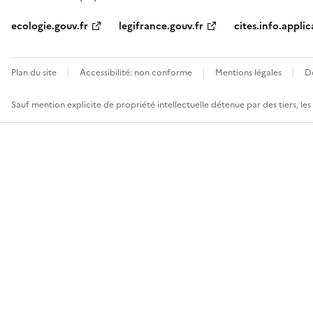
ecologie.gouv.fr
legifrance.gouv.fr
cites.info.applic
Plan du site
Accessibilité: non conforme
Mentions légales
D
Sauf mention explicite de propriété intellectuelle détenue par des tiers, le