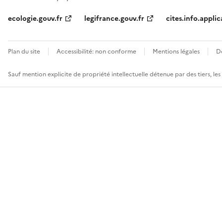
ecologie.gouv.fr
legifrance.gouv.fr
cites.info.applic
Plan du site
Accessibilité: non conforme
Mentions légales
D
Sauf mention explicite de propriété intellectuelle détenue par des tiers, le