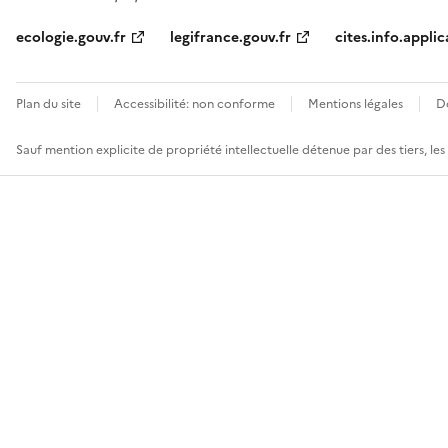
ecologie.gouv.fr
legifrance.gouv.fr
cites.info.applic
Plan du site
Accessibilité: non conforme
Mentions légales
D
Sauf mention explicite de propriété intellectuelle détenue par des tiers, le