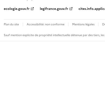
ecologie.gouv.fr
legifrance.gouv.fr
cites.info.applic
Plan du site
Accessibilité: non conforme
Mentions légales
D
Sauf mention explicite de propriété intellectuelle détenue par des tiers, le