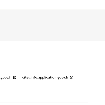
.gouv.fr
cites.info.application.gouv.fr