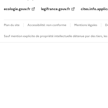
ecologie.gouv.fr
legifrance.gouv.fr
cites.info.applic
Plan du site
Accessibilité: non conforme
Mentions légales
D
Sauf mention explicite de propriété intellectuelle détenue par des tiers, le