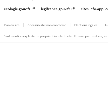
ecologie.gouv.fr
legifrance.gouv.fr
cites.info.applic
Plan du site
Accessibilité: non conforme
Mentions légales
D
Sauf mention explicite de propriété intellectuelle détenue par des tiers, le