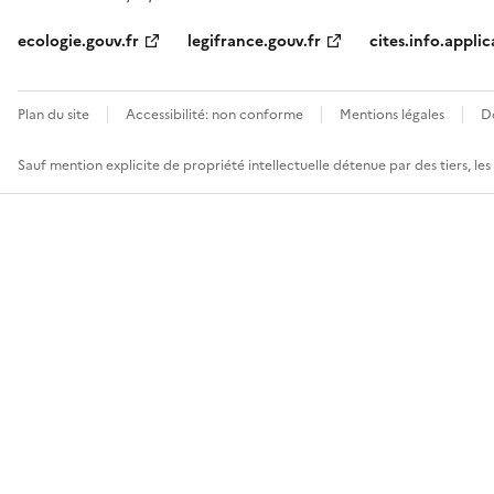
ecologie.gouv.fr
legifrance.gouv.fr
cites.info.applic
Plan du site
Accessibilité: non conforme
Mentions légales
D
Sauf mention explicite de propriété intellectuelle détenue par des tiers, le