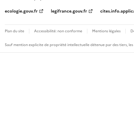
ecologie.gouv.fr
legifrance.gouv.fr
cites.info.applic
Plan du site
Accessibilité: non conforme
Mentions légales
D
Sauf mention explicite de propriété intellectuelle détenue par des tiers, le