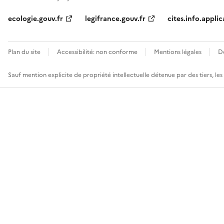
ecologie.gouv.fr
legifrance.gouv.fr
cites.info.applic
Plan du site
Accessibilité: non conforme
Mentions légales
D
Sauf mention explicite de propriété intellectuelle détenue par des tiers, le