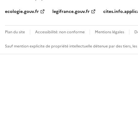
ecologie.gouv.fr
legifrance.gouv.fr
cites.info.applic
Plan du site
Accessibilité: non conforme
Mentions légales
D
Sauf mention explicite de propriété intellectuelle détenue par des tiers, le