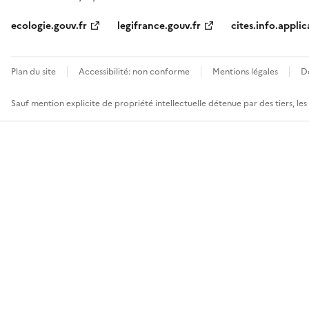
ecologie.gouv.fr
legifrance.gouv.fr
cites.info.applic
Plan du site
Accessibilité: non conforme
Mentions légales
D
Sauf mention explicite de propriété intellectuelle détenue par des tiers, le