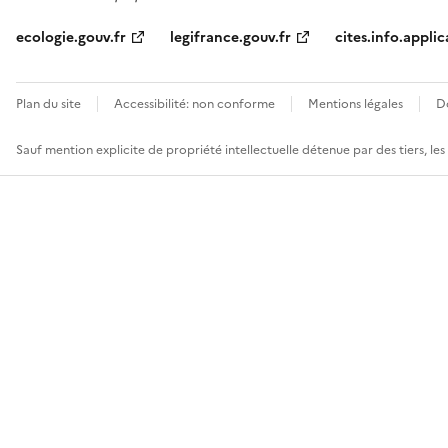
ecologie.gouv.fr
legifrance.gouv.fr
cites.info.applic
Plan du site
Accessibilité: non conforme
Mentions légales
D
Sauf mention explicite de propriété intellectuelle détenue par des tiers, le