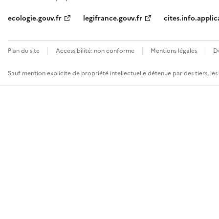
ecologie.gouv.fr
legifrance.gouv.fr
cites.info.applic
Plan du site
Accessibilité: non conforme
Mentions légales
D
Sauf mention explicite de propriété intellectuelle détenue par des tiers, le