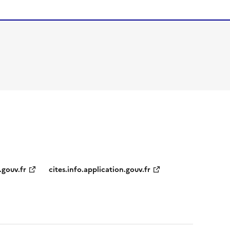
.gouv.fr
cites.info.application.gouv.fr