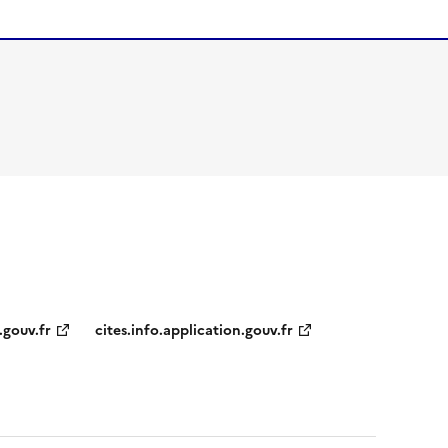
.gouv.fr
cites.info.application.gouv.fr