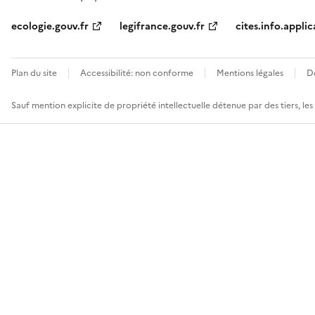
ecologie.gouv.fr
legifrance.gouv.fr
cites.info.applic
Plan du site
Accessibilité: non conforme
Mentions légales
D
Sauf mention explicite de propriété intellectuelle détenue par des tiers, le