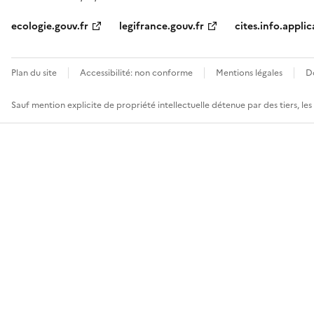
ecologie.gouv.fr
legifrance.gouv.fr
cites.info.applic
Plan du site
Accessibilité: non conforme
Mentions légales
D
Sauf mention explicite de propriété intellectuelle détenue par des tiers, le