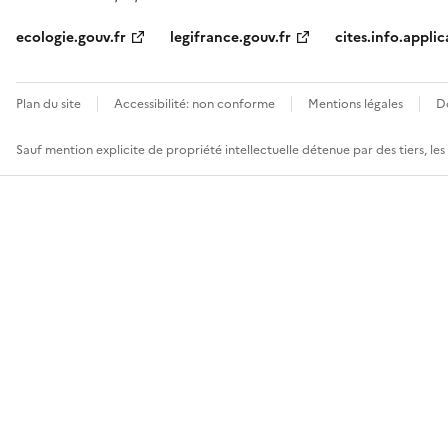
ecologie.gouv.fr
legifrance.gouv.fr
cites.info.applic
Plan du site
Accessibilité: non conforme
Mentions légales
D
Sauf mention explicite de propriété intellectuelle détenue par des tiers, le