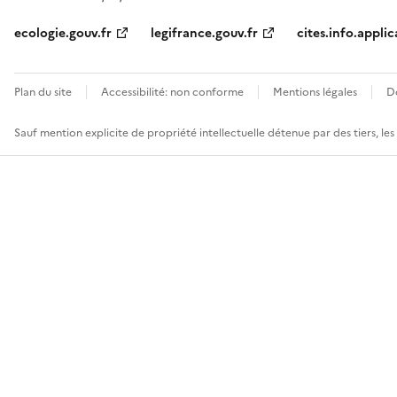
ecologie.gouv.fr
legifrance.gouv.fr
cites.info.applic
Plan du site
Accessibilité: non conforme
Mentions légales
D
Sauf mention explicite de propriété intellectuelle détenue par des tiers, le