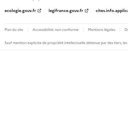
ecologie.gouv.fr
legifrance.gouv.fr
cites.info.applic
Plan du site
Accessibilité: non conforme
Mentions légales
D
Sauf mention explicite de propriété intellectuelle détenue par des tiers, le