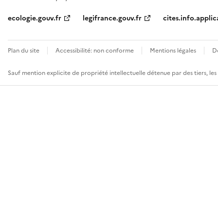
ecologie.gouv.fr
legifrance.gouv.fr
cites.info.applic
Plan du site
Accessibilité: non conforme
Mentions légales
D
Sauf mention explicite de propriété intellectuelle détenue par des tiers, le