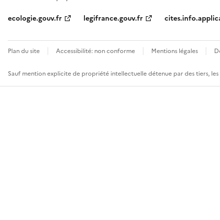
ecologie.gouv.fr
legifrance.gouv.fr
cites.info.applic
Plan du site
Accessibilité: non conforme
Mentions légales
D
Sauf mention explicite de propriété intellectuelle détenue par des tiers, le