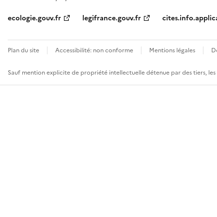
ecologie.gouv.fr
legifrance.gouv.fr
cites.info.applic
Plan du site
Accessibilité: non conforme
Mentions légales
D
Sauf mention explicite de propriété intellectuelle détenue par des tiers, le