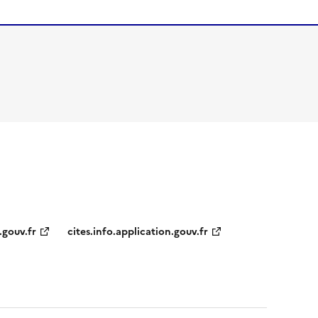
.gouv.fr
cites.info.application.gouv.fr