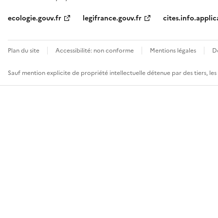
ecologie.gouv.fr
legifrance.gouv.fr
cites.info.applic
Plan du site
Accessibilité: non conforme
Mentions légales
D
Sauf mention explicite de propriété intellectuelle détenue par des tiers, le