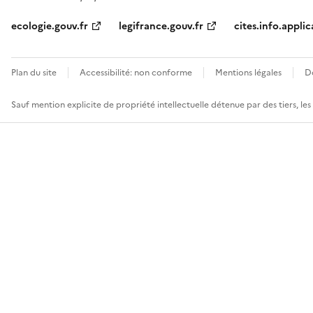
ecologie.gouv.fr
legifrance.gouv.fr
cites.info.applic
Plan du site
Accessibilité: non conforme
Mentions légales
D
Sauf mention explicite de propriété intellectuelle détenue par des tiers, le