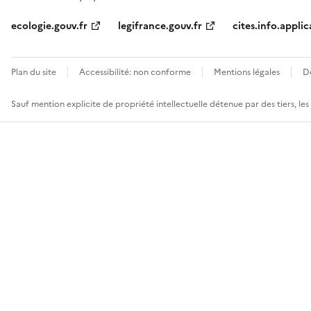
ecologie.gouv.fr
legifrance.gouv.fr
cites.info.applic
Plan du site
Accessibilité: non conforme
Mentions légales
D
Sauf mention explicite de propriété intellectuelle détenue par des tiers, le